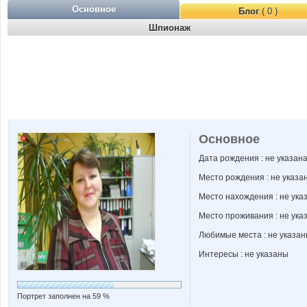
Основное
Блог
( 0 )
Шпионаж
Основное
Дата рождения : не указан
Место рождения : не указа
Место нахождения : не ука
Место проживания : не ука
Любимые места : не указа
Интересы : не указаны
Портрет заполнен на 59 %