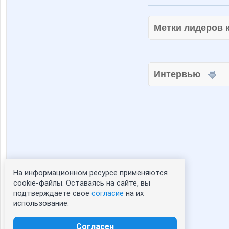
Метки лидеров
Интервью
На информационном ресурсе применяются
Статистика портрета:
cookie-файлы. Оставаясь на сайте, вы
подтверждаете свое
согласие
на их
сейчас просматривают портрет - 0
использование.
зарегистрированные пользователи
посетившие портрет за 7 дней - 0
Согласен