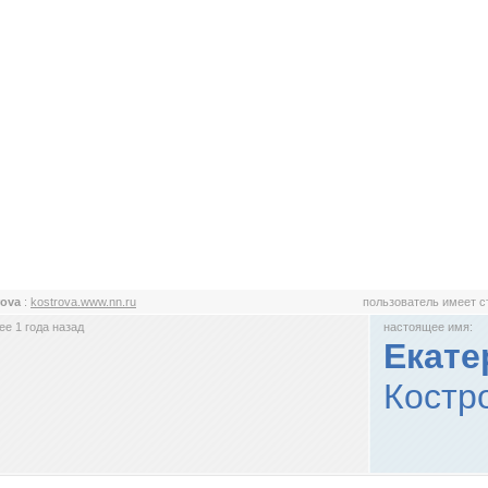
rova
:
kostrova.www.nn.ru
пользователь имеет 
е 1 года назад
настоящее имя:
Екате
Костро