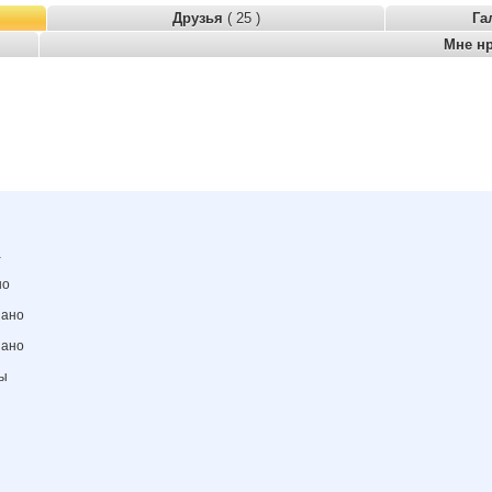
Друзья
( 25 )
Га
Мне н
а
но
зано
зано
ны