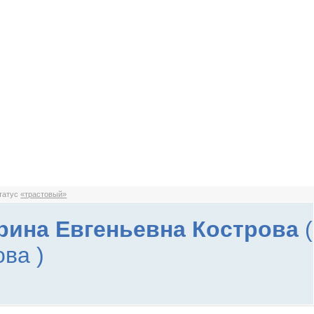
статус
«трастовый»
рина Евгеньевна Кострова
(
ва )