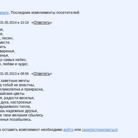
книге
. Последние комплименты посетителей:
«
Ответить
»
31.05.2014 в 10:19
я,
я,
 песен,
месте.
вить
варенья,
енья,
до самых небес,
, любви и чудес.
«
Ответить
»
31.05.2013 в 08:56
и заветные мечты
д тобой не властны,
великолепна и прекрасна,
 майские цветы.
я, радости веселья,
 духа, настроенья.
 душевного тепла,
шь надежные друзья,
е твои желания сбылись
ненья позабылись.
ы оставить комплимент необходимо
войти
или
зарегистрироваться