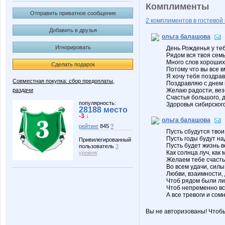
Комплименты
Отправить приватное сообщение
2 комплиментов в гостевой 
Добавить в друзья
ольга балашова
Игнорировать
День Рожденья у теб
Рядом вся твоя семь
Много слов хороших,
Сделать подарок
Потому что вы все в
Я хочу тебя поздра
Совместная покупка: сбор предоплаты,
Поздравляю с днем 
раздачи
Желаю радости, вез
Счастья большого, 
популярность:
Здоровья сибирского
28188 место
-3 ↓
ольга балашова
рейтинг
845
?
Пусть сбудутся тво
Пусть годы будут на
Привилегированный
Пусть будет жизнь 
пользователь
3
Как солнца луч, как
уровня
Желаем тебе счасть
Во всем удачи, силы
Любви, взаимности,
Чтоб рядом были ли
Чтоб непременно вс
А все тревоги и сом
Вы не авторизованы! Чтоб